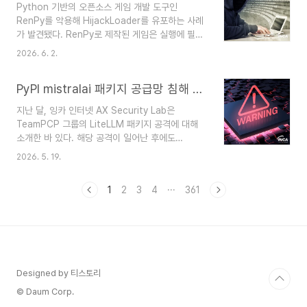
Python 기반의 오픈소스 게임 개발 도구인
C&C 서버 통신을 구현한 새로운 파이썬 기반의 백
RenPy를 악용해 HijackLoader를 유포하는 사례
도어 DEEP#DOOR가 등장했다. 또한, 소프트웨어
가 발견됐다. RenPy로 제작된 게임은 실행에 필요
의 공식 사이트의 설치 파일에 QUIC RAT 악성코
한 Python 코드와 리소스가 ZIP 파일 형태로 배포
드를 삽입해 유포하는 공급망 공격과 가짜 면접 플
2026. 6. 2.
되며 공격자는 게임 실행 흐름의 진입점에 해당하는
랫폼으로 위장해 MacOS에서 정보를 탈취하는
Script.rpy 파일에 RenEngine Loader라는 악성
JobStealer의 소식이 전해졌다. ..
PyPI mistralai 패키지 공급망 침해 분석
스크립트를 삽입했다. 해당 스크립트는 먼저 샌드박
스 환경 여부를 점검하고 동일한 ZIP 파일 내에 함
지난 달, 잉카 인터넷 AX Security Lab은
께 포함된 HijackLoader를 실행하는 역할을 수행
TeamPCP 그룹의 LiteLLM 패키지 공격에 대해
한다. HijackLoader는 모듈형 구조의 악성코드로
소개한 바 있다. 해당 공격이 일어난 후에도
최종 페이로드 실행에 필요한 모듈을 복호화 및 로
TeamPCP의 공격은 사그라들지 않은 채 계속돼
드하는 방식으로 동작한다. 또한 DLL Stomping
2026. 5. 19.
PyPI, npm 생태계의 패키지를 이용하는 많은 사용
과 Heaven's Gate 등 다양한 탐지 및 분석 방지
자들의 안전을 위협하고 있다. 이번에 발견된 침해
기법이 적용..
1
2
3
4
···
361
공격은 PyPI mistralai 패키지의 2.4.6 버전이다.
공격자가 유포한 스크립트에는 기존에 발견된 것과
유사한 정보 탈취 기능뿐만 아니라 지리적 정보가
특정 국가에 속할 경우 시스템을 파괴하는 기능이
추가됐다. 해당 패키지 페이지는 문제가 발견된 당
일 빠르게 격리됐고, 현재는 문제가 된 버전(2.4.6)
Designed by 티스토리
의 이전 버전을 배포하며 격리 조치를 해제했다. 이
번 공격에 사용된 악성 패키지는 다음과 ..
© Daum Corp.