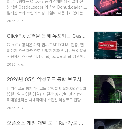
최근 유행하는 ClickFix 공격 캠페인에서 얼마 전
취 전술을 사용하고 있다. Gentleme 랜섬웨어는
분석한 CastleLoader 와 함께 DonutLoader 로
Go 언어 기반의 샘플로 Garble 난독화가 적용돼
알려진 로더 타입의 악성 파일이 사용되고 있다는
분석을 어렵게 하며 샘플마다 실행에 필요한 고유의
사실이 발견됐다.DonutLoader 는 Github 에 공
패스워드를 가진다. 정확한 패스워드와 함께 랜섬웨
2026. 8. 5.
개된 donut 프로젝트를 기반으로 작성된 악성 파
어가 실행되면 탐지 회피, 복구 무력화 및 지속성을
일로서, 프로젝트 제작자는 방어자/레드팀 측을 대
설정한 후 파일을 암호화한다. 암호화된 파..
ClickFix 공격을 통해 유포되는 CastleLoader 분석
상으로 CLR 인젝션, 셸코드(Shellcode)를 통한
메모리 로딩과 같은 공격 기법을 시연할 목적으로
ClickFix 공격은 가짜 캡차(CAPTCHA) 인증, 웹
프로젝트를 작성했음을 명시하고 있으나 공격자는
페이지 오류 화면으로 위장한 가짜 안내문을 이용해
이를 악용해 DonutLoader 라는 악성 파일을 탄
사용자가 스스로 악성 cmd, powershell 명령어를
생시켰다.DonutLoader 는 Windows OS 의
실행하도록 유도하는 공격 기법이다. 최근 발견된
AMSI(Antimalware Scan Interface),
2026. 7. 6.
공격 캠페인에서 ClickFix 기법을 활용해
WLDP(Windows Lockdown Policy), ETW(..
CastleLoader 를 메모리에 로딩한 후 정보 탈취,
2026년 05월 악성코드 동향 보고서
RAT 페이로드를 유포하는 정황이 발견됐다. 이번
공격에 사용된 CastleLoader 는 다음과 같은 흐
1. 악성코드 통계악성코드 유형별 비율2026년 5월
름으로 진행된다. ClickFix 공격발견된 ClickFix 캠
(5월 1일 ~ 5월 31일) 한 달간 잉카인터넷 시큐리
페인은 Claude AI 로 위장한 도메인을 사용해 사용
티대응센터는 국내외에서 수집된 악성코드 현황을
자들을 유인한다. 사이트에 접속하면 사용자에게 로
조사하였으며, 유형별로 비교하였을 때 Trojan이
봇이 아님을 증명하라는 가짜 CAPTCHA 안내문
2026. 6. 4.
64%로 가장 높은 비중을 차지했고, Backdoor가
이 나타난다. 페이지에 접속하면 자바스크립트에 의
9%로 그 뒤를 따랐다. 2. 악성코드 동향2026년 5
해 난독화된 악성..
오픈소스 게임 개발 도구 RenPy로 유포되는 HijackLoader
월(5월 1일 ~ 5월 31일) 한 달간 등장한 악성코드
를 조사한 결과, TCP 터널링 서비스를 이용해