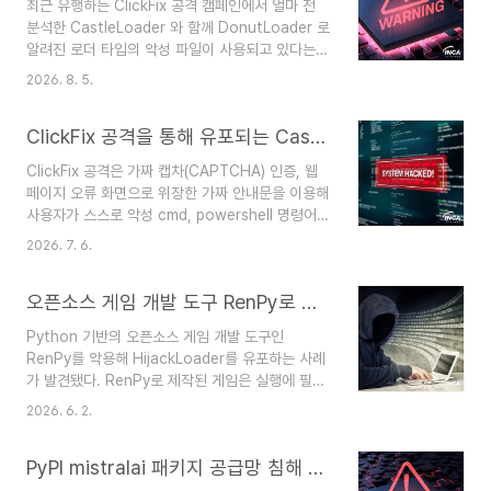
최근 유행하는 ClickFix 공격 캠페인에서 얼마 전
취 전술을 사용하고 있다. Gentleme 랜섬웨어는
분석한 CastleLoader 와 함께 DonutLoader 로
Go 언어 기반의 샘플로 Garble 난독화가 적용돼
알려진 로더 타입의 악성 파일이 사용되고 있다는
분석을 어렵게 하며 샘플마다 실행에 필요한 고유의
사실이 발견됐다.DonutLoader 는 Github 에 공
패스워드를 가진다. 정확한 패스워드와 함께 랜섬웨
2026. 8. 5.
개된 donut 프로젝트를 기반으로 작성된 악성 파
어가 실행되면 탐지 회피, 복구 무력화 및 지속성을
일로서, 프로젝트 제작자는 방어자/레드팀 측을 대
설정한 후 파일을 암호화한다. 암호화된 파..
ClickFix 공격을 통해 유포되는 CastleLoader 분석
상으로 CLR 인젝션, 셸코드(Shellcode)를 통한
메모리 로딩과 같은 공격 기법을 시연할 목적으로
ClickFix 공격은 가짜 캡차(CAPTCHA) 인증, 웹
프로젝트를 작성했음을 명시하고 있으나 공격자는
페이지 오류 화면으로 위장한 가짜 안내문을 이용해
이를 악용해 DonutLoader 라는 악성 파일을 탄
사용자가 스스로 악성 cmd, powershell 명령어를
생시켰다.DonutLoader 는 Windows OS 의
실행하도록 유도하는 공격 기법이다. 최근 발견된
AMSI(Antimalware Scan Interface),
2026. 7. 6.
공격 캠페인에서 ClickFix 기법을 활용해
WLDP(Windows Lockdown Policy), ETW(..
CastleLoader 를 메모리에 로딩한 후 정보 탈취,
오픈소스 게임 개발 도구 RenPy로 유포되는 HijackLoader
RAT 페이로드를 유포하는 정황이 발견됐다. 이번
공격에 사용된 CastleLoader 는 다음과 같은 흐
Python 기반의 오픈소스 게임 개발 도구인
름으로 진행된다. ClickFix 공격발견된 ClickFix 캠
RenPy를 악용해 HijackLoader를 유포하는 사례
페인은 Claude AI 로 위장한 도메인을 사용해 사용
가 발견됐다. RenPy로 제작된 게임은 실행에 필요
자들을 유인한다. 사이트에 접속하면 사용자에게 로
한 Python 코드와 리소스가 ZIP 파일 형태로 배포
봇이 아님을 증명하라는 가짜 CAPTCHA 안내문
2026. 6. 2.
되며 공격자는 게임 실행 흐름의 진입점에 해당하는
이 나타난다. 페이지에 접속하면 자바스크립트에 의
Script.rpy 파일에 RenEngine Loader라는 악성
해 난독화된 악성..
PyPI mistralai 패키지 공급망 침해 분석
스크립트를 삽입했다. 해당 스크립트는 먼저 샌드박
스 환경 여부를 점검하고 동일한 ZIP 파일 내에 함