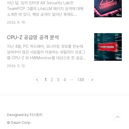
지난 달, 잉카 인터넷 AX Security Lab은
께 포함된 HijackLoader를 실행하는 역할을 수행
TeamPCP 그룹의 LiteLLM 패키지 공격에 대해
한다. HijackLoader는 모듈형 구조의 악성코드로
소개한 바 있다. 해당 공격이 일어난 후에도
최종 페이로드 실행에 필요한 모듈을 복호화 및 로
TeamPCP의 공격은 사그라들지 않은 채 계속돼
드하는 방식으로 동작한다. 또한 DLL Stomping
2026. 5. 19.
PyPI, npm 생태계의 패키지를 이용하는 많은 사용
과 Heaven's Gate 등 다양한 탐지 및 분석 방지
자들의 안전을 위협하고 있다. 이번에 발견된 침해
기법이 적용..
CPU-Z 공급망 공격 분석
공격은 PyPI mistralai 패키지의 2.4.6 버전이다.
공격자가 유포한 스크립트에는 기존에 발견된 것과
지난 4월, PC 하드웨어, 모니터링 정보를 한눈에
유사한 정보 탈취 기능뿐만 아니라 지리적 정보가
보여주어 많은 사람들이 이용하는 유틸리티 프로그
특정 국가에 속할 경우 시스템을 파괴하는 기능이
램 CPU-Z 와 HWMonitor를 대상으로 한 공급망
추가됐다. 해당 패키지 페이지는 문제가 발견된 당
공격이 발견되었다. 이 공격은 두 프로그램의 개발
일 빠르게 격리됐고, 현재는 문제가 된 버전(2.4.6)
2026. 5. 12.
사인 CPUID의 홈페이지를 공격해 다운로드되는
의 이전 버전을 배포하며 격리 조치를 해제했다. 이
ZIP 파일 내 악성 DLL파일을 추가했다. 사용자가
번 공격에 사용된 악성 패키지는 다음과 ..
1
2
3
4
···
148
다운로드한 ZIP 파일 내 정상 파일을 실행하면 DLL
Side Loading 에 의해 동봉된 악성 DLL이 로딩돼
추가 페이로드 다운로드, 정보 탈취, C2 명령어 실
행과 같은 악성 행위를 실행한다 이 글에서는 공급
망 공격을 당한 CPU-Z 파일에 포함된 STX RAT
멀웨어에 대한 분석 내용을 설명한다. 다음 이미지
Designed by 티스토리
는 CPU-Z 프로그램의 정상 파일 cpuz_x64.exe
가 실행됨에 따라 악성 D..
© Daum Corp.