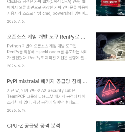
ClickFix 공격은 가짜 캡차(CAPTCHA) 인증, 웹
프로젝트를 작성했음을 명시하고 있으나 공격자는
페이지 오류 화면으로 위장한 가짜 안내문을 이용해
이를 악용해 DonutLoader 라는 악성 파일을 탄
사용자가 스스로 악성 cmd, powershell 명령어를
생시켰다.DonutLoader 는 Windows OS 의
실행하도록 유도하는 공격 기법이다. 최근 발견된
AMSI(Antimalware Scan Interface),
2026. 7. 6.
공격 캠페인에서 ClickFix 기법을 활용해
WLDP(Windows Lockdown Policy), ETW(..
CastleLoader 를 메모리에 로딩한 후 정보 탈취,
오픈소스 게임 개발 도구 RenPy로 유포되는 HijackLoader
RAT 페이로드를 유포하는 정황이 발견됐다. 이번
공격에 사용된 CastleLoader 는 다음과 같은 흐
Python 기반의 오픈소스 게임 개발 도구인
름으로 진행된다. ClickFix 공격발견된 ClickFix 캠
RenPy를 악용해 HijackLoader를 유포하는 사례
페인은 Claude AI 로 위장한 도메인을 사용해 사용
가 발견됐다. RenPy로 제작된 게임은 실행에 필요
자들을 유인한다. 사이트에 접속하면 사용자에게 로
한 Python 코드와 리소스가 ZIP 파일 형태로 배포
봇이 아님을 증명하라는 가짜 CAPTCHA 안내문
2026. 6. 2.
되며 공격자는 게임 실행 흐름의 진입점에 해당하는
이 나타난다. 페이지에 접속하면 자바스크립트에 의
Script.rpy 파일에 RenEngine Loader라는 악성
해 난독화된 악성..
PyPI mistralai 패키지 공급망 침해 분석
스크립트를 삽입했다. 해당 스크립트는 먼저 샌드박
스 환경 여부를 점검하고 동일한 ZIP 파일 내에 함
지난 달, 잉카 인터넷 AX Security Lab은
께 포함된 HijackLoader를 실행하는 역할을 수행
TeamPCP 그룹의 LiteLLM 패키지 공격에 대해
한다. HijackLoader는 모듈형 구조의 악성코드로
소개한 바 있다. 해당 공격이 일어난 후에도
최종 페이로드 실행에 필요한 모듈을 복호화 및 로
TeamPCP의 공격은 사그라들지 않은 채 계속돼
드하는 방식으로 동작한다. 또한 DLL Stomping
2026. 5. 19.
PyPI, npm 생태계의 패키지를 이용하는 많은 사용
과 Heaven's Gate 등 다양한 탐지 및 분석 방지
자들의 안전을 위협하고 있다. 이번에 발견된 침해
기법이 적용..
CPU-Z 공급망 공격 분석
공격은 PyPI mistralai 패키지의 2.4.6 버전이다.
공격자가 유포한 스크립트에는 기존에 발견된 것과