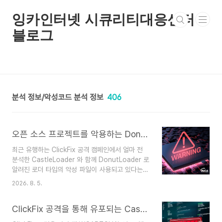
본문 바로가기
잉카인터넷 시큐리티대응센터
블로그
분석 정보/악성코드 분석 정보
406
오픈 소스 프로젝트를 악용하는 DonutLoader 분석
최근 유행하는 ClickFix 공격 캠페인에서 얼마 전
분석한 CastleLoader 와 함께 DonutLoader 로
알려진 로더 타입의 악성 파일이 사용되고 있다는
사실이 발견됐다.DonutLoader 는 Github 에 공
2026. 8. 5.
개된 donut 프로젝트를 기반으로 작성된 악성 파
일로서, 프로젝트 제작자는 방어자/레드팀 측을 대
ClickFix 공격을 통해 유포되는 CastleLoader 분석
상으로 CLR 인젝션, 셸코드(Shellcode)를 통한
메모리 로딩과 같은 공격 기법을 시연할 목적으로