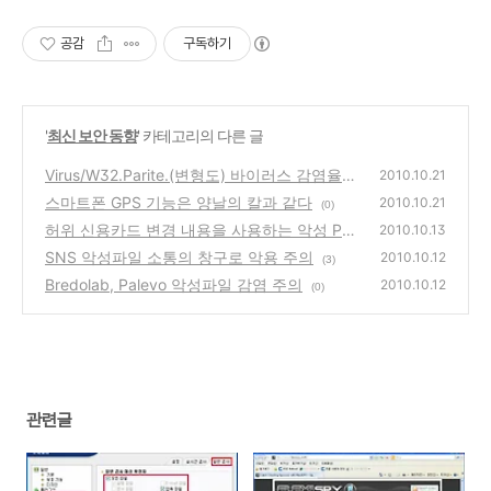
공감
구독하기
'
최신 보안 동향
' 카테고리의 다른 글
Virus/W32.Parite.(변형도) 바이러스 감염율
2010.10.21
증가
스마트폰 GPS 기능은 양날의 칼과 같다
(0)
2010.10.21
(0)
허위 신용카드 변경 내용을 사용하는 악성 Pa
2010.10.13
yPal 피싱 이메일 주의
SNS 악성파일 소통의 창구로 악용 주의
(0)
2010.10.12
(3)
Bredolab, Palevo 악성파일 감염 주의
2010.10.12
(0)
관련글