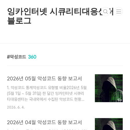
본문 바로가기
잉카인터넷 시큐리티대응센터
블로그
악성코드
360
2026년 05월 악성코드 동향 보고서
1. 악성코드 통계악성코드 유형별 비율2026년 5월
(5월 1일 ~ 5월 31일) 한 달간 잉카인터넷 시큐리
티대응센터는 국내외에서 수집된 악성코드 현황을
조사하였으며, 유형별로 비교하였을 때 Trojan이
2026. 6. 4.
64%로 가장 높은 비중을 차지했고, Backdoor가
9%로 그 뒤를 따랐다. 2. 악성코드 동향2026년 5
2026년 04월 악성코드 동향 보고서
월(5월 1일 ~ 5월 31일) 한 달간 등장한 악성코드
를 조사한 결과, TCP 터널링 서비스를 이용해