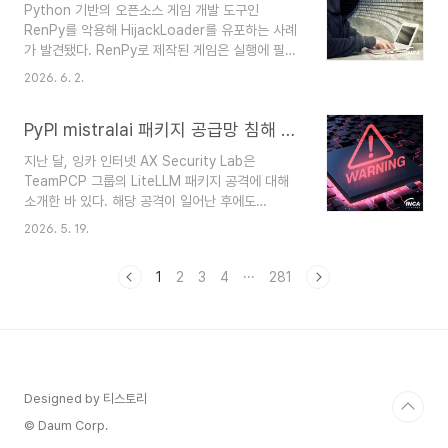
Python 기반의 오픈소스 게임 개발 도구인
C&C 서버 통신을 구현한 새로운 파이썬 기반의 백
RenPy를 악용해 HijackLoader를 유포하는 사례
도어 DEEP#DOOR가 등장했다. 또한, 소프트웨어
가 발견됐다. RenPy로 제작된 게임은 실행에 필요
의 공식 사이트의 설치 파일에 QUIC RAT 악성코
한 Python 코드와 리소스가 ZIP 파일 형태로 배포
드를 삽입해 유포하는 공급망 공격과 가짜 면접 플
2026. 6. 2.
되며 공격자는 게임 실행 흐름의 진입점에 해당하는
랫폼으로 위장해 MacOS에서 정보를 탈취하는
Script.rpy 파일에 RenEngine Loader라는 악성
JobStealer의 소식이 전해졌다. ..
PyPI mistralai 패키지 공급망 침해 분석
스크립트를 삽입했다. 해당 스크립트는 먼저 샌드박
스 환경 여부를 점검하고 동일한 ZIP 파일 내에 함
지난 달, 잉카 인터넷 AX Security Lab은
께 포함된 HijackLoader를 실행하는 역할을 수행
TeamPCP 그룹의 LiteLLM 패키지 공격에 대해
한다. HijackLoader는 모듈형 구조의 악성코드로
소개한 바 있다. 해당 공격이 일어난 후에도
최종 페이로드 실행에 필요한 모듈을 복호화 및 로
TeamPCP의 공격은 사그라들지 않은 채 계속돼
드하는 방식으로 동작한다. 또한 DLL Stomping
2026. 5. 19.
PyPI, npm 생태계의 패키지를 이용하는 많은 사용
과 Heaven's Gate 등 다양한 탐지 및 분석 방지
자들의 안전을 위협하고 있다. 이번에 발견된 침해
기법이 적용..
1
2
3
4
···
281
공격은 PyPI mistralai 패키지의 2.4.6 버전이다.
공격자가 유포한 스크립트에는 기존에 발견된 것과
유사한 정보 탈취 기능뿐만 아니라 지리적 정보가
특정 국가에 속할 경우 시스템을 파괴하는 기능이
추가됐다. 해당 패키지 페이지는 문제가 발견된 당
일 빠르게 격리됐고, 현재는 문제가 된 버전(2.4.6)
Designed by 티스토리
의 이전 버전을 배포하며 격리 조치를 해제했다. 이
번 공격에 사용된 악성 패키지는 다음과 ..
© Daum Corp.