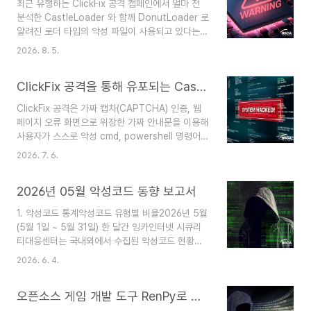
최근 유행하는 ClickFix 공격 캠페인에서 얼마 전
취 전술을 사용하고 있다. Gentleme 랜섬웨어는
분석한 CastleLoader 와 함께 DonutLoader 로
Go 언어 기반의 샘플로 Garble 난독화가 적용돼
알려진 로더 타입의 악성 파일이 사용되고 있다는
분석을 어렵게 하며 샘플마다 실행에 필요한 고유의
사실이 발견됐다.DonutLoader 는 Github 에 공
패스워드를 가진다. 정확한 패스워드와 함께 랜섬웨
2026. 8. 5.
개된 donut 프로젝트를 기반으로 작성된 악성 파
어가 실행되면 탐지 회피, 복구 무력화 및 지속성을
일로서, 프로젝트 제작자는 방어자/레드팀 측을 대
설정한 후 파일을 암호화한다. 암호화된 파..
ClickFix 공격을 통해 유포되는 CastleLoader 분석
상으로 CLR 인젝션, 셸코드(Shellcode)를 통한
메모리 로딩과 같은 공격 기법을 시연할 목적으로
ClickFix 공격은 가짜 캡차(CAPTCHA) 인증, 웹
프로젝트를 작성했음을 명시하고 있으나 공격자는
페이지 오류 화면으로 위장한 가짜 안내문을 이용해
이를 악용해 DonutLoader 라는 악성 파일을 탄
사용자가 스스로 악성 cmd, powershell 명령어를
생시켰다.DonutLoader 는 Windows OS 의
실행하도록 유도하는 공격 기법이다. 최근 발견된
AMSI(Antimalware Scan Interface),
2026. 7. 6.
공격 캠페인에서 ClickFix 기법을 활용해
WLDP(Windows Lockdown Policy), ETW(..
CastleLoader 를 메모리에 로딩한 후 정보 탈취,
2026년 05월 악성코드 동향 보고서
RAT 페이로드를 유포하는 정황이 발견됐다. 이번
공격에 사용된 CastleLoader 는 다음과 같은 흐
1. 악성코드 통계악성코드 유형별 비율2026년 5월
름으로 진행된다. ClickFix 공격발견된 ClickFix 캠
(5월 1일 ~ 5월 31일) 한 달간 잉카인터넷 시큐리
페인은 Claude AI 로 위장한 도메인을 사용해 사용
티대응센터는 국내외에서 수집된 악성코드 현황을
자들을 유인한다. 사이트에 접속하면 사용자에게 로
조사하였으며, 유형별로 비교하였을 때 Trojan이
봇이 아님을 증명하라는 가짜 CAPTCHA 안내문
2026. 6. 4.
64%로 가장 높은 비중을 차지했고, Backdoor가
이 나타난다. 페이지에 접속하면 자바스크립트에 의
9%로 그 뒤를 따랐다. 2. 악성코드 동향2026년 5
해 난독화된 악성..
오픈소스 게임 개발 도구 RenPy로 유포되는 HijackLoader
월(5월 1일 ~ 5월 31일) 한 달간 등장한 악성코드
를 조사한 결과, TCP 터널링 서비스를 이용해