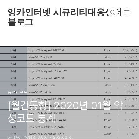
본문 바로가기
잉카인터넷 시큐리티대응센터
블로그
동향 리포트
[월간동향] 2020년 01월 악
성코드 통계
by TACHYON & ISARC
2020. 2. 6.