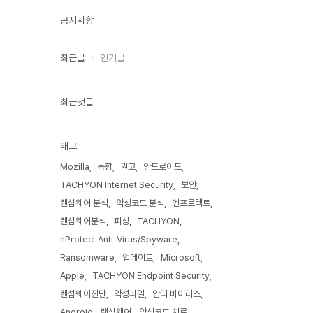
공지사항
최근글
인기글
최근댓글
태그
Mozilla
동향
권고
안드로이드
TACHYON Internet Security
보안
랜섬웨어 분석
악성코드 분석
엔프로텍트
랜섬웨어분석
피싱
TACHYON
nProtect Anti-Virus/Spyware
Ransomware
업데이트
Microsoft
Apple
TACHYON Endpoint Security
랜섬웨어진단
악성파일
안티 바이러스
Android
랜섬웨어
악성코드 치료