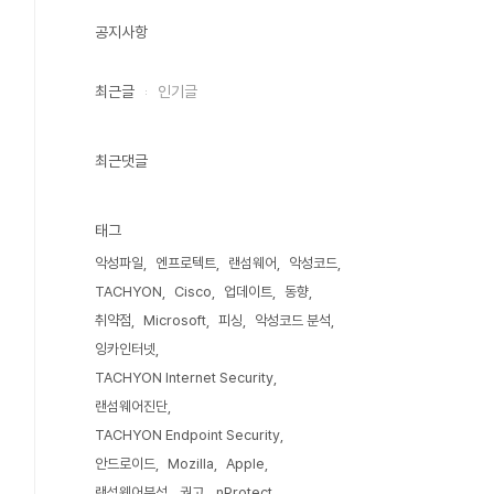
공지사항
최근글
인기글
최근댓글
태그
악성파일
엔프로텍트
랜섬웨어
악성코드
TACHYON
Cisco
업데이트
동향
취약점
Microsoft
피싱
악성코드 분석
잉카인터넷
TACHYON Internet Security
랜섬웨어진단
TACHYON Endpoint Security
안드로이드
Mozilla
Apple
랜섬웨어분석
권고
nProtect