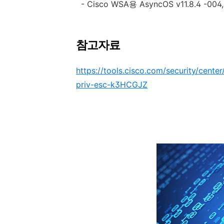
-
Cisco WSA
용
AsyncOS v11.8.4 -004,
참
고자료
https://tools.cisco.com/security/cente
priv-esc-k3HCGJZ