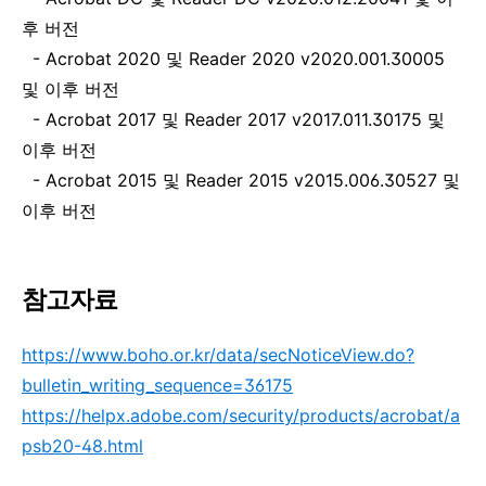
후 버전
-
Acrobat 2020
및
Reader 2020 v2020.001.30005
및 이후 버전
-
Acrobat 2017
및
Reader 2017 v2017.011.30175
및
이후 버전
-
Acrobat 2015
및
Reader 2015 v2015.006.30527
및
이후 버전
참
고자료
https://www.boho.or.kr/data/secNoticeView.do?
bulletin_writing_sequence=36175
https://helpx.adobe.com/security/products/acrobat/a
psb20-48.html