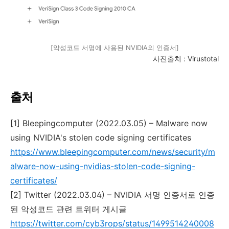
[악성코드 서명에 사용된 NVIDIA의 인증서]
사진출처
: Virustotal
출처
[1] Bleepingcomputer (2022.03.05) – Malware now
using NVIDIA's stolen code signing certificates
https://www.bleepingcomputer.com/news/security/m
alware-now-using-nvidias-stolen-code-signing-
certificates/
[2] Twitter (2022.03.04) – NVIDIA
서명 인증서로 인증
된 악성코드 관련 트위터 게시글
https://twitter.com/cyb3rops/status/1499514240008