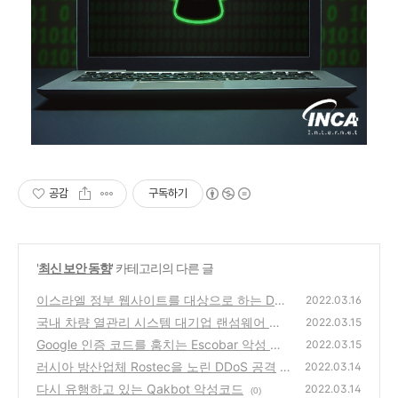
공감
구독하기
'
최신 보안 동향
' 카테고리의 다른 글
이스라엘 정부 웹사이트를 대상으로 하는 DDo
2022.03.16
S 공격
국내 차량 열관리 시스템 대기업 랜섬웨어 공
(0)
2022.03.15
격 사건, 정보 유출 주의
Google 인증 코드를 훔치는 Escobar 악성 앱
(0)
2022.03.15
러시아 방산업체 Rostec을 노린 DDoS 공격
(0)
2022.03.14
다시 유행하고 있는 Qakbot 악성코드
(0)
2022.03.14
(0)