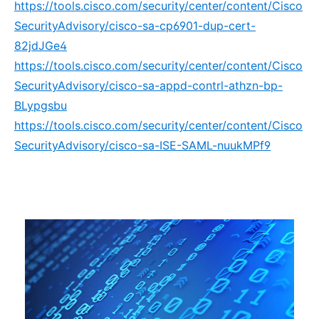
https://tools.cisco.com/security/center/content/Cisco
SecurityAdvisory/cisco-sa-cp6901-dup-cert-
82jdJGe4
https://tools.cisco.com/security/center/content/Cisco
SecurityAdvisory/cisco-sa-appd-contrl-athzn-bp-
BLypgsbu
https://tools.cisco.com/security/center/content/Cisco
SecurityAdvisory/cisco-sa-ISE-SAML-nuukMPf9