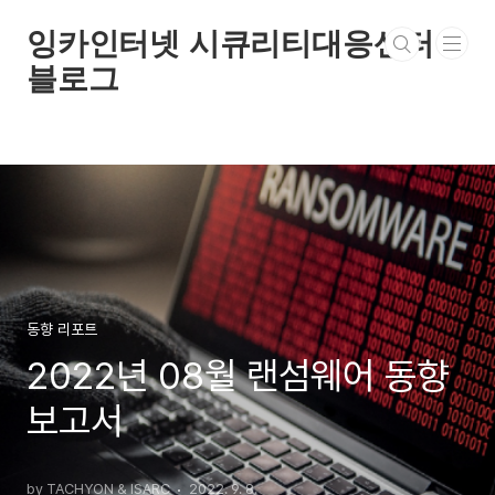
본문 바로가기
잉카인터넷 시큐리티대응센터
블로그
동향 리포트
2022년 08월 랜섬웨어 동향
보고서
by TACHYON & ISARC
2022. 9. 8.