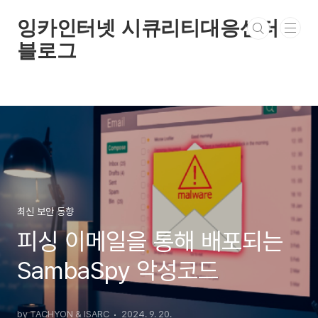
본문 바로가기
잉카인터넷 시큐리티대응센터
블로그
최신 보안 동향
피싱 이메일을 통해 배포되는
SambaSpy 악성코드
by TACHYON & ISARC
2024. 9. 20.