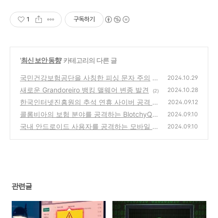
1
구독하기
'
최신 보안 동향
' 카테고리의 다른 글
국민건강보험공단을 사칭한 피싱 문자 주의
2024.10.29
새로운 Grandoreiro 뱅킹 맬웨어 변종 발견
(1)
2024.10.28
(2)
한국인터넷진흥원의 추석 연휴 사이버 공격 대
2024.09.12
비 주의사항 안내
콜롬비아의 보험 분야를 공격하는 BlotchyQu
(0)
2024.09.10
asar 발견
국내 안드로이드 사용자를 공격하는 모바일 악
(1)
2024.09.10
성코드 SpyAgent
(1)
관련글