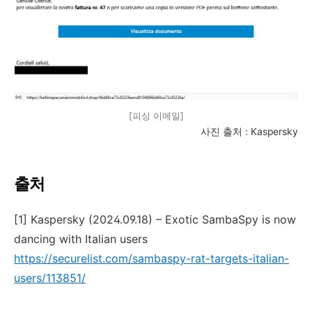
[피싱 이메일]
사진 출처
: Kaspersky
출처
[1] Kaspersky
(2024.09.18) – Exotic SambaSpy is now
dancing with Italian users
https://securelist.com/sambaspy-rat-targets-italian-
users/113851/