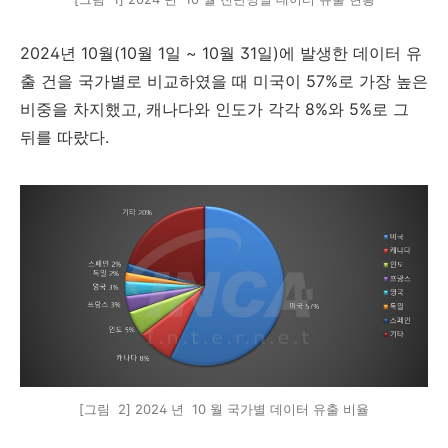
2024
년
10
월
(10
월
1
일
~ 10
월
31
일
)
에 발생한 데이터 유
출 건을 국가별로 비교하였을 때 미국이
57%
로 가장 높은
비중을 차지했고
,
캐나다와 인도가 각각
8%
와
5%
로 그
뒤를 따랐다
.
[그림 2] 2024 년 10 월 국가별 데이터 유출 비율