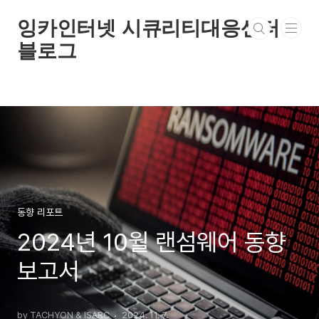
본문 바로가기
잉카인터넷 시큐리티대응센터
블로그
동향 리포트
2024년 10월 랜섬웨어 동향
보고서
by TACHYON & ISARC
2024. 11. 7.