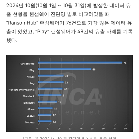
2024
년
10
월
(10
월
1
일
~ 10
월
31
일
)
에 발생한 데이터 유
출 현황을 랜섬웨어 진단명 별로 비교하였을 때
“
RansomHub
”
랜섬웨어가
76
건으로 가장 많은 데이터 유
출이 있었고
,
“
Play
”
랜섬웨어가
48
건의 유출 사례를 기록
했다
.
[그림 1] 2024 년 10 월 진단명별 데이터 유출 현황