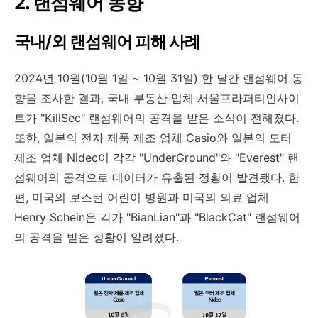
2.
랜섬웨어 동향
국내
/
외 랜섬웨어 피해 사례
2024
년
10
월
(10
월
1
일
~ 10
월
31
일
)
한 달간 랜섬웨어 동
향을 조사한 결과
,
국내 부동산 업체 서울프라퍼티인사이
트가
"KillSec"
랜섬웨어의 공격을 받은 소식이 전해졌다
.
또한
,
일본의 전자 제품 제조 업체
Casio
와 일본의 모터
제조 업체
Nidec
이 각각
"UnderGround"
와
"Everest"
랜
섬웨어의 공격으로 데이터가 유출된 정황이 발견됐다
.
한
편
,
미국의 보스턴 어린이 병원과 미국의 의료 업체
Henry Schein
은 각가
"BianLian"
과
"BlackCat"
랜섬웨어
의 공격을 받은 정황이 알려졌다
.