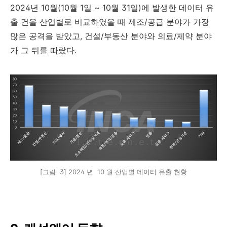
2024
년
10
월
(10
월
1
일
~ 10
월
31
일
)
에 발생한 데이터 유
출 건을 산업별로 비교하였을 때 제조
/
공급 분야가 가장
많은 공격을 받았고
,
건설
/
부동산 분야와 의료
/
제약 분야
가 그 뒤를 따랐다
.
[그림 3] 2024 년 10 월 산업별 데이터 유출 현황