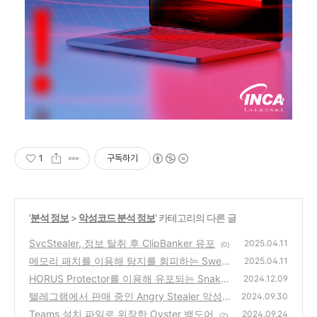
1
구독하기
'
분석 정보
>
악성코드 분석 정보
' 카테고리의 다른 글
SvcStealer, 정보 탈취 후 ClipBanker 유포
2025.04.11
(0)
메모리 패치를 이용해 탐지를 회피하는 Sweat
2025.04.11
RAT
HORUS Protector를 이용해 유포되는 Snake
(0)
2024.12.09
Keylogger
텔레그램에서 판매 중인 Angry Stealer 악성
(0)
2024.09.30
코드
Teams 설치 파일로 위장한 Oyster 백도어
(2)
2024.09.24
(2)