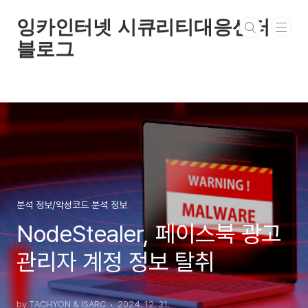
본문 바로가기
잉카인터넷 시큐리티대응센터
블로그
분석 정보/악성코드 분석 정보
NodeStealer, 페이스북 광고
관리자 계정 정보 탈취
by TACHYON & ISARC
2024. 12. 31.