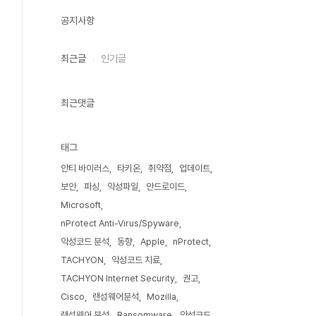
공지사항
최근글
인기글
최근댓글
태그
안티 바이러스
타키온
취약점
업데이트
보안
피싱
악성파일
안드로이드
Microsoft
nProtect Anti-Virus/Spyware
악성코드 분석
동향
Apple
nProtect
TACHYON
악성코드 치료
TACHYON Internet Security
권고
Cisco
랜섬웨어분석
Mozilla
랜섬웨어 분석
Ransomware
악성코드