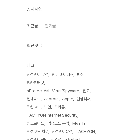
공지사항
최근글
인기글
최근댓글
태그
랜섬웨어 분석
안티 바이러스
피싱
잉카인터넷
nProtect Anti-Virus/Spyware
권고
업데이트
Android
Apple
랜섬웨어
악성코드
보안
타키온
TACHYON Internet Security
안드로이드
악성코드 분석
Mozilla
악성코드 치료
랜섬웨어분석
TACHYON
랜섬웨어진단
취약점
nProtect