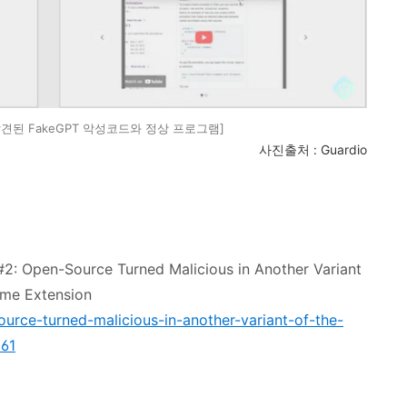
발견된 FakeGPT 악성코드와 정상 프로그램]
사진출처 : Guardio
#2: Open-Source Turned Malicious in Another Variant
ome Extension
ource-turned-malicious-in-another-variant-of-the-
d61