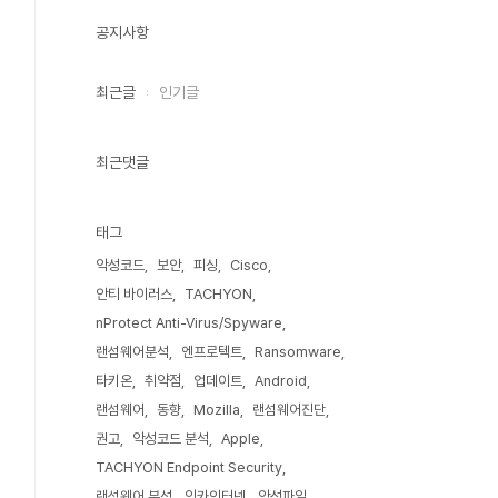
공지사항
최근글
인기글
최근댓글
태그
악성코드
보안
피싱
Cisco
안티 바이러스
TACHYON
nProtect Anti-Virus/Spyware
랜섬웨어분석
엔프로텍트
Ransomware
타키온
취약점
업데이트
Android
랜섬웨어
동향
Mozilla
랜섬웨어진단
권고
악성코드 분석
Apple
TACHYON Endpoint Security
랜섬웨어 분석
잉카인터넷
악성파일