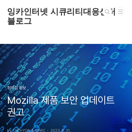
본문 바로가기
잉카인터넷 시큐리티대응센터
블로그
취약점 정보
Mozilla 제품 보안 업데이트
권고
by TACHYON & ISARC
2023. 8. 31.