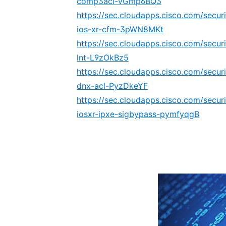
comp3acl-vGmp6BQ3
https://sec.cloudapps.cisco.com/secur
ios-xr-cfm-3pWN8MKt
https://sec.cloudapps.cisco.com/secur
lnt-L9zOkBz5
https://sec.cloudapps.cisco.com/secur
dnx-acl-PyzDkeYF
https://sec.cloudapps.cisco.com/secur
iosxr-ipxe-sigbypass-pymfyqgB