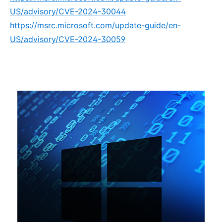
US/advisory/CVE-2024-30044
https://msrc.microsoft.com/update-guide/en-
US/advisory/CVE-2024-30059