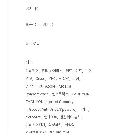
공지사항
최근글
인기글
최근댓글
태그
랜섬웨어
안티 바이러스
안드로이드
보안
권고
Cisco
악성코드 분석
피싱
잉카인터넷
Apple
Mozilla
Ransomware
엔프로텍트
TACHYON
TACHYON Internet Security
nProtect Anti-Virus/Spyware
타키온
nProtect
업데이트
랜섬웨어 분석
랜섬웨어진단
악성파일
취약점
악성코드 치료
랜섬웨어분석