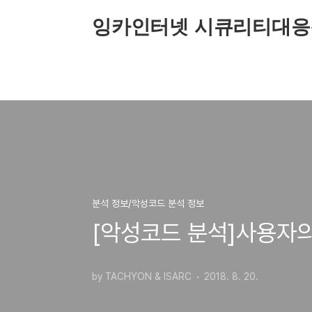
본문 바로가기
잉카인터넷 시큐리티대응
분석 정보/악성코드 분석 정보
[악성코드 분석]사용자
by TACHYON & ISARC
2018. 8. 20.