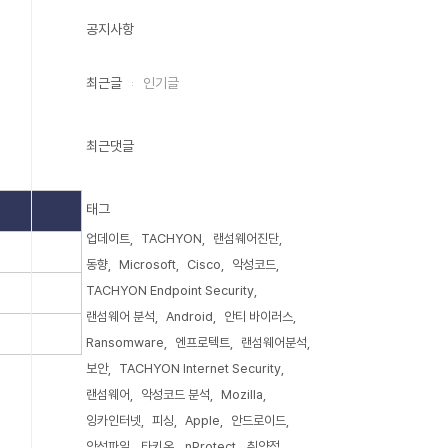
공지사항
최근글
인기글
최근댓글
태그
업데이트
TACHYON
랜섬웨어진단
동향
Microsoft
Cisco
악성코드
TACHYON Endpoint Security
랜섬웨어 분석
Android
안티 바이러스
Ransomware
엔프로텍트
랜섬웨어분석
보안
TACHYON Internet Security
랜섬웨어
악성코드 분석
Mozilla
잉카인터넷
피싱
Apple
안드로이드
악성파일
타키온
nProtect
취약점