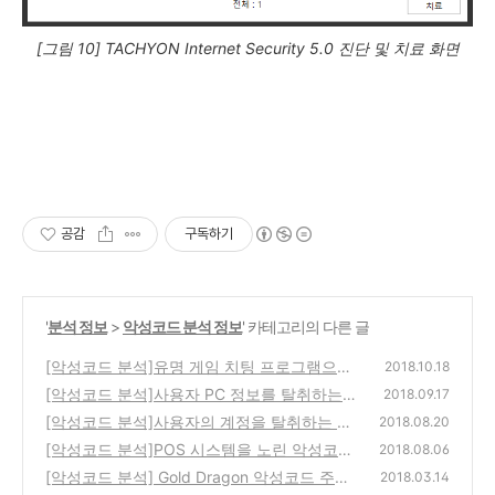
[그림 10] TACHYON Internet Security 5.0 진단 및 치료 화면
공감
구독하기
'
분석 정보
>
악성코드 분석 정보
' 카테고리의 다른 글
[악성코드 분석]유명 게임 치팅 프로그램으로
2018.10.18
위장한 악성파일 유포 주의
[악성코드 분석]사용자 PC 정보를 탈취하는
(0)
2018.09.17
악성코드 감염 주의
[악성코드 분석]사용자의 계정을 탈취하는 악
(0)
2018.08.20
성코드 감염 주의
[악성코드 분석]POS 시스템을 노린 악성코드
(0)
2018.08.06
[악성코드 분석] Gold Dragon 악성코드 주의
(0)
2018.03.14