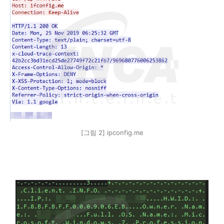
[그림 2] ipconfig.me