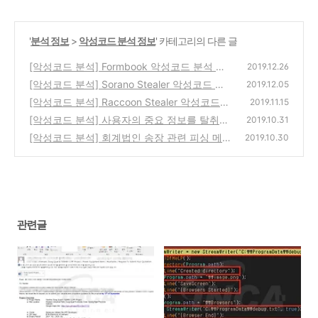
'
분석 정보
>
악성코드 분석 정보
' 카테고리의 다른 글
[악성코드 분석] Formbook 악성코드 분석 보
2019.12.26
고서
[악성코드 분석] Sorano Stealer 악성코드 분
(0)
2019.12.05
석 보고서
[악성코드 분석] Raccoon Stealer 악성코드
(0)
2019.11.15
분석 보고서
[악성코드 분석] 사용자의 중요 정보를 탈취하
(0)
2019.10.31
는 AZORult 분석 보고서
[악성코드 분석] 회계법인 송장 관련 피싱 메일
(0)
2019.10.30
유포 주의
(0)
관련글