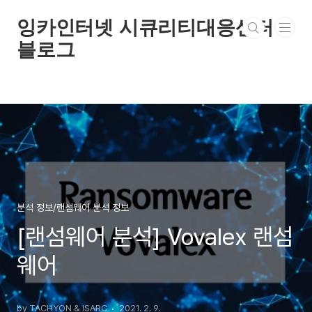
본문 바로가기
잉카인터넷 시큐리티대응센터
블로그
분석 정보/랜섬웨어 분석 정보
[랜섬웨어 분석] Vovalex 랜섬
웨어
by TACHYON & ISARC
2021. 2. 9.