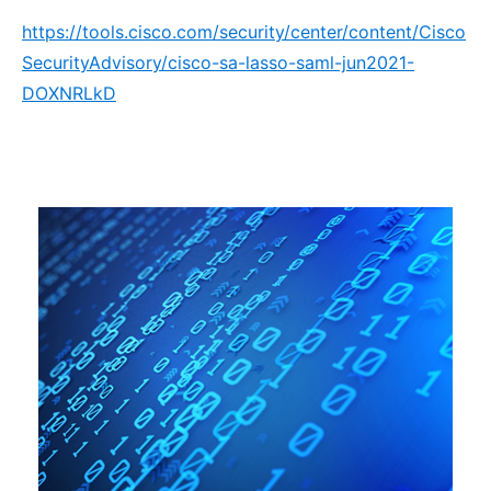
https://tools.cisco.com/security/center/content/Cisco
SecurityAdvisory/cisco-sa-lasso-saml-jun2021-
DOXNRLkD