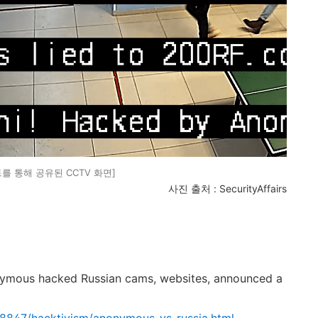
를 통해 공유된 CCTV 화면]
사진 출처
: SecurityAffairs
onymous hacked Russian cams, websites, announced a
128847/hacktivism/anonymous-vs-russia.html