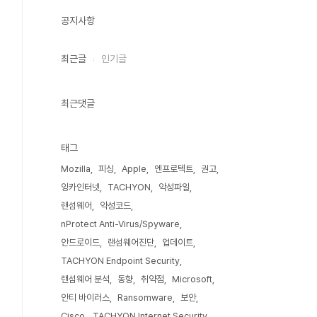
공지사항
최근글
인기글
최근댓글
태그
Mozilla
피싱
Apple
엔프로텍트
권고
잉카인터넷
TACHYON
악성파일
랜섬웨어
악성코드
nProtect Anti-Virus/Spyware
안드로이드
랜섬웨어진단
업데이트
TACHYON Endpoint Security
랜섬웨어 분석
동향
취약점
Microsoft
안티 바이러스
Ransomware
보안
Cisco
TACHYON Internet Security