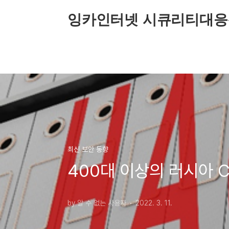
본문 바로가기
잉카인터넷 시큐리티대응
최신 보안 동향
400대 이상의 러시아 
by 알 수 없는 사용자
2022. 3. 11.