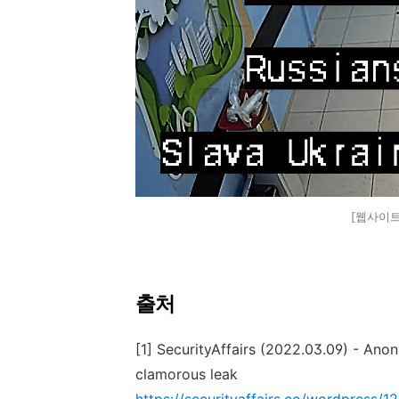
[웹사이트
출처
[1] SecurityAffairs (2022.03.09) - An
clamorous leak
https://securityaffairs.co/wordpress/