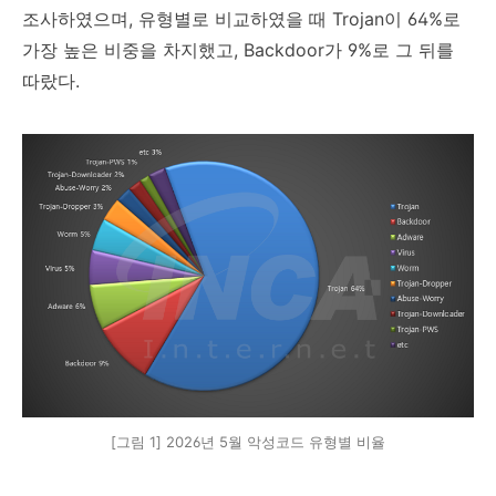
조사하였으며
,
유형별로 비교하였을 때
Trojan
이
64%
로
가장 높은 비중을 차지했고
, Backdoor
가
9%
로 그 뒤를
따랐다
.
[그림 1] 2026년 5월 악성코드 유형별 비율