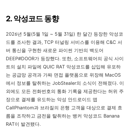
2.
악성코드
동향
2026
년
5
월
(5
월
1
일
~ 5
월
31
일
)
한 달간 등장한 악성코
드를 조사한 결과
, TCP
터널링 서비스를 이용해
C&C
서
버 통신을 구현한 새로운 파이썬 기반의 백도어
DEEP#DOOR
가 등장했다
.
또한
,
소프트웨어의 공식 사이
트의 설치 파일에
QUIC RAT
악성코드를 삽입해 유포하
는 공급망 공격과 가짜 면접 플랫폼으로 위장해
MacOS
에서 정보를 탈취하는
JobStealer
의 소식이 전해졌다
.
이
외에도 모든 전화번호의 통화 기록을 제공한다는 허위 주
장으로 결제를 유도하는 악성 안드로이드 앱
CallPhantom
과 브라질의 은행 고객을 대상으로 결제 흐
름을 조작하고 금전을 탈취하는 뱅커 악성코드
Banana
RAT
이 발견됐다
.