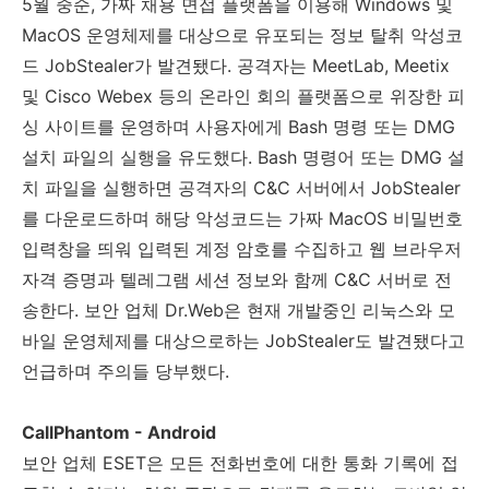
5
월 중순
,
가짜 채용 면접 플랫폼을 이용해
Windows
및
MacOS
운영체제를 대상으로 유포되는 정보 탈취 악성코
드
JobStealer
가 발견됐다
.
공격자는
MeetLab, Meetix
및
Cisco Webex
등의 온라인 회의 플랫폼으로 위장한 피
싱 사이트를 운영하며 사용자에게
Bash
명령 또는
DMG
설치 파일의 실행을 유도했다
. Bash
명령어 또는
DMG
설
치 파일을 실행하면 공격자의
C&C
서버에서
JobStealer
를 다운로드하며 해당 악성코드는 가짜
MacOS
비밀번호
입력창을 띄워 입력된 계정 암호를 수집하고 웹 브라우저
자격 증명과 텔레그램 세션 정보와 함께
C&C
서버로 전
송한다
.
보안 업체
Dr.Web
은 현재 개발중인 리눅스와 모
바일 운영체제를 대상으로하는
JobStealer
도 발견됐다고
언급하며 주의들 당부했다
.
CallPhantom - Android
보안 업체
ESET
은 모든 전화번호에 대한 통화 기록에 접