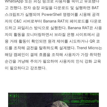
WhatsApp
또는 피싱 링크로 사용자를 속이고 유포됐다
고 전했다
.
전자 송장 파일을 다운로드 및 실행하면
BAT
스크립트가 실행되며
PowerShell
명령어를 시용해 공격
자의
C&C
서버로부터
Banana RAT
의 페이로드를 다운로
드하고 파일리스 방식으로 실행한다
. Banana RAT
은 사용
자의 활동을 모니터링하면서 브라질 은행 사이트에서 금
융 거래 활동이 확인되면 원격 제어를 시도하거나
QR
코
드를 조작해 금전을 탈취하도록 설계됐다
. Trend Micro
는
해당 캠페인이 결제 흐름을 조작해 사용자가 가장 취약한
순간을 겨냥해 주의가 필요하며 사용자의 인식 강화 교육
이 필요하다고 강조했다.