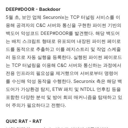
DEEP#DOOR - Backdoor
5
월 초
,
보안 업체
Securonix
는
TCP
터널링 서비스를 이
용해 공격자의
C&C
서버와 통신을 구현한 파이썬 기반의
백도어 악성코드
DEEP#DOOR
를 발견했다
.
해당 백도어
는 배치 스크립트 형태로 유포되며 내장된 파이썬 페이로
드를 동적으로 추출하고 이를 레지스트리 및 작업 스케줄
러 등으로 자동 실행을 등록한다
.
실행된 파이썬 페이로드
는
TCP
터널링을 이용해
C&C
서버와 통신하는 과정에서
전용 인프라의 필요성을 제거했으며 서버로부터 명령어
를 수신해 악성 동작을 수행한다
. Securonix
측은 해당 백
도어가 가상환경 탐지
, ETW
패치 및
NTDLL
언후킹 등을
포함한 다양한 분석 및 방어 회피 매커니즘을 탑재하고 있
어 주의가 필요하다고 전했다
.
QUIC RAT - RAT