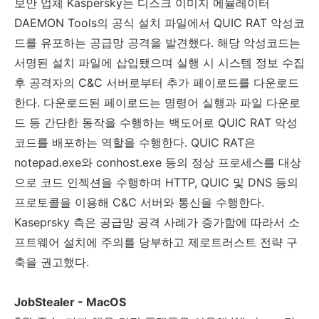
보안 업체
Kaspersky
는 디스크 이미지 에뮬레이터
DAEMON Tools
의 공식 설치 파일에서
QUIC RAT
악성코
드를 유포하는 공급망 공격을 발견했다
.
해당 악성코드는
서명된 설치 파일에 삽입됐으며 실행 시 시스템 정보 수집
후 공격자의
C&C
서버로부터 추가 페이로드를 다운로드
한다
.
다운로드된 페이로드는 명령어 실행과 파일 다운로
드 등 간단한 동작을 수행하는 백도어로
QUIC RAT
악성
코드를 배포하는 역할을 수행한다
. QUIC RAT
은
notepad.exe
와
conhost.exe
등의 정상 프로세스를 대상
으로 코드 인젝션을 수행하며
HTTP, QUIC
및
DNS
등의
프로토콜을 이용해
C&C
서버와 통신을 수행한다
.
Kaseprsky
측은 공급망 공격 사례가 증가함에 따라서 소
프트웨어 설치에 주의를 당부하고 제로트러스트 전략 구
축을 권고했다
.
JobStealer - MacOS