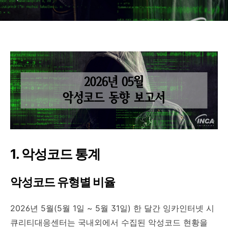
1.
악성코드
통계
악성코드 유형별 비율
2026
년
5
월
(5
월
1
일
~ 5
월
31
일
)
한 달간 잉카인터넷 시
큐리티대응센터는 국내외에서 수집된 악성코드 현황을