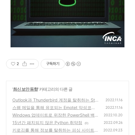
2
구독하기
'
최신 보안 동향
' 카테고리의 다른 글
Outlook과 Thunderbird 계정을 탈취하는 Str
2022.11.16
ela Stealer 악성코드
스팸 메일을 통해 유포되는 Emotet 악성코드
(0)
2022.11.16
변종
Windows 업데이트로 위장한 PowerShell 백
(0)
2022.10.20
도어
15년간 패치되지 않은 Python 취약점
(0)
2022.09.26
(0)
키로깅를 통해 정보를 탈취하는 피싱 사이트
2022.09.23