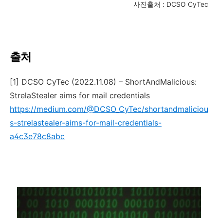
사진출처 : DCSO CyTec
출처
[1] DCSO CyTec (2022.11.08) – ShortAndMalicious:
StrelaStealer aims for mail credentials
https://medium.com/@DCSO_CyTec/shortandmaliciou
s-strelastealer-aims-for-mail-credentials-
a4c3e78c8abc