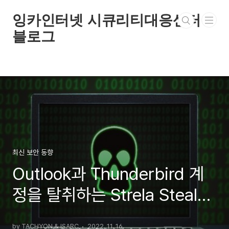
본문 바로가기
잉카인터넷 시큐리티대응센터
블로그
최신 보안 동향
Outlook과 Thunderbird 계
정을 탈취하는 Strela Stealer
악성코드
by TACHYON & ISARC
2022. 11. 16.