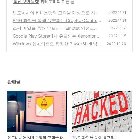
'
최신 보안 동향
' 카테고리의 다른 글
인도네시아 BRI 은행의 고객을 대상으로 하는
2022.11.21
피싱 캠페인
PNG 파일을 통해 유포되는 DropBoxControl
(0)
2022.11.21
인포스틸러
스팸 메일을 통해 유포되는 Emotet 악성코드
(0)
2022.11.16
변종
Google Play Store에서 유포되는 Xenomorph
(0)
2022.11.15
악성 앱
Windows 업데이트로 위장한 PowerShell 백
(0)
2022.10.20
도어
(0)
관련글
인도네시아 BRI 은행의 고객을 대
PNG 파일을 통해 유포되는