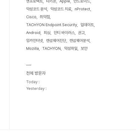
엔프로텍트
타키온
Apple
안드로이드
악성코드 분석
악성코드 치료
nProtect
Cisco
취약점
TACHYON Endpoint Security
업데이트
Android
피싱
안티 바이러스
권고
잉카인터넷
랜섬웨어진단
랜섬웨어분석
Mozilla
TACHYON
악성파일
보안
전체 방문자
Today :
Yesterday :