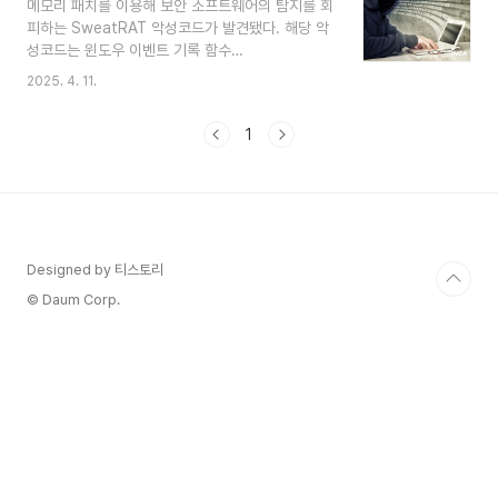
메모리 패치를 이용해 보안 소프트웨어의 탐지를 회
하는데 이는 클립보드의 데이터를 변경하는 악성코
피하는 SweatRAT 악성코드가 발견됐다. 해당 악
드로 사용자가 암호화폐를 거래할 때 지갑 주소를
성코드는 윈도우 이벤트 기록 함수
복사할 경우 지정된 주소로 변경돼 공격자에게 송금
EtwEventWrite와 AMSI(Antimalware Scan
하게 된다. SvcStealerSvcStealer를 실행하면
2025. 4. 11.
Interface) 관련 함수 AmsiScanBuffer의 시작
수집한 데이터를 저장할 폴더를 생성한 뒤 작업 관
코드를 수정해 탐지를 우회한다. 또한, SweatRAT
리자 등의 프로세스 모니터링 도구를 ..
1
는 프로세스 할로잉을 이용해 정상 프로세스로 위장
한 후 공격자가 운영하는 C&C 서버와 통신해 키로
깅, 원격 제어 및 추가 파일 실행 등의 동작을 수행
한다. 동작 순서SweatRAT은 파이썬 스크립트를
PyInstaller로 패키징한 실행 파일인
“_OneDrive.exe”로 유포되며 실행 시 파일 내부
Designed by 티스토리
에 저장된 PE 데이터를 디코딩한 후 .NET
Assembly로 실행한다. 이후, 시작 프..
© Daum Corp.