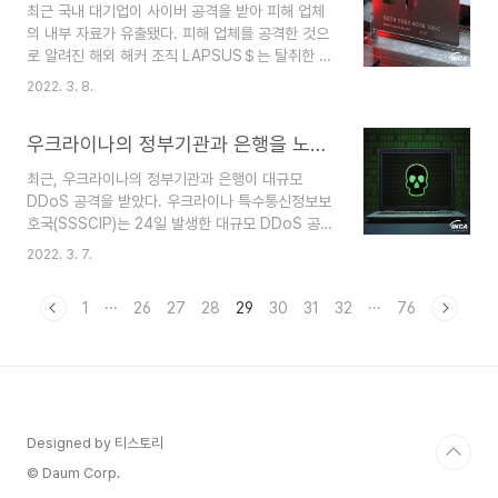
최근 국내 대기업이 사이버 공격을 받아 피해 업체
패킷을 생성하고 Middlebox로 전송해 대량의 응
의 내부 자료가 유출됐다. 피해 업체를 공격한 것으
답 트래픽이 피해자의 시스템으로 향하도록 만들었
로 알려진 해외 해커 조직 LAPSUS＄는 탈취한 데
다고 알렸다. 해당 업체는 Snort나 방화벽
이터 약 190GB를 파일 공유 프로그램인 토렌트에
ACL(Access Control List)의 규칙 설정을 통해
2022. 3. 8.
업로드하며 자신들이 공격했다고 주장했다. 해커가
TCP Middlebox Reflection 공격을 차단해야
공개한 데이터에는 [그림 2]와 같이 피해 업체에서
한다고..
우크라이나의 정부기관과 은행을 노린 DDoS 공격
사용하는 다수의 소스 코드 등 내부 데이터가 확인
됐다. 이번 사건과 관련해 국내 언론사는 피해 업체
최근, 우크라이나의 정부기관과 은행이 대규모
가 사내 공지를 통해 사이버 공격을 당한 사실을 인
DDoS 공격을 받았다. 우크라이나 특수통신정보보
정했다는 내용을 전했다. 한편, 국정원 측은 이번 사
호국(SSSCIP)는 24일 발생한 대규모 DDoS 공격
건으로 유출된 정보를 확인한 결과 산업기술보호법
으로 일부 정부기관과 은행의 정보 시스템이 마비됐
상 국가핵심기술에는 해당되지 않는 것으로 파악하
2022. 3. 7.
다고 알렸다. 현재, 해당 기관은 공격에 대한 정보를
고 있다고 발표했다. 최근 국내 기업을 대상으로 하
수집 및 분석하고 있으며, SNS를 통해 현재 상황을
는 사이버 공격이 자주 발견되고 있으며, 이에 따라
1
···
26
27
28
29
30
31
32
···
76
계속해서 업데이트 하겠다고 밝혔다. 또한, 사이버
정보 유출의 문..
공격을 받았거나 공격이 의심된다면 CERT-UA로
신고할 것을 권고했다. 사진출처 : Twitter 출처
[1] 우크라이나 특수통신정보보호국
(2022.02.24) – Чергова кібератака на
сайти державних органів та банки
Designed by 티스토리
https://cip.gov.ua/en/news/chergova-
kiberataka-na-s..
© Daum Corp.