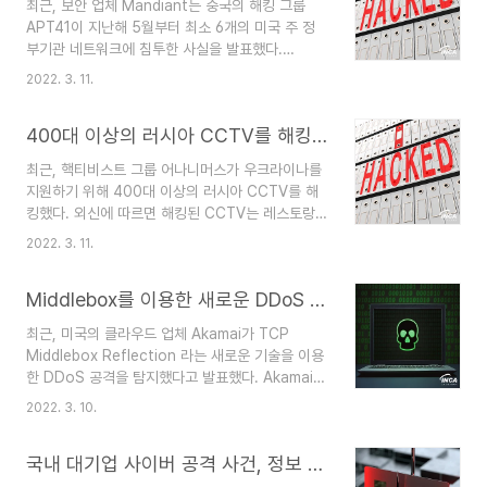
최근, 보안 업체 Mandiant는 중국의 해킹 그룹
또한, 설치된 "Qakbot"은 시스템 데이터 수집과
APT41이 지난해 5월부터 최소 6개의 미국 주 정
공개 IP 검색 등의 악성 행위를 시도하고 ARP스캔
부기관 네트워크에 침투한 사실을 발표했다.
을 통해 다른 시스템으로의 이동 방법을 찾는다고
Mandiant에 따르면, APT41은 주로 ASP.NET
밝혀졌다. 사진출처 : Sophos 출처 [1] Sophos
2022. 3. 11.
역직렬화 공격을 이용했으며, 미국 농업 종사자들을
(2022.03.10) – Qakbot injects itself into t..
위한 앱 USAHerds의 제로데이 취약점 또한 이용
400대 이상의 러시아 CCTV를 해킹한 어나니머스 그룹
했다고 알렸다. 또한, 해당 보안 업체는 공격자들이
개인 식별 정보(PII)를 유출하는 정황을 관찰했지만,
최근, 핵티비스트 그룹 어나니머스가 우크라이나를
그것을 최종적인 공격의 목표로 보기는 어렵다고 언
지원하기 위해 400대 이상의 러시아 CCTV를 해
급했다. 출처 [1] Mandiant (2022.03.08) -
킹했다. 외신에 따르면 해킹된 CCTV는 레스토랑,
Does This Look Infected? A Summary of
사무실, 학교 등의 다양한 장소에 위치해 있으며,
APT41 Targeting U.S. State Governments
2022. 3. 11.
CCTV의 라이브 화면은 웹사이트를 통해 공유됐
https://www.mandiant.com/..
다. 또한 외신은 어나니머스가 CCTV의 라이브 화
Middlebox를 이용한 새로운 DDoS 공격 발견
면 위에 러시아의 침략 행위를 설명하는 텍스트를
덧붙여 공유했다고 언급했다. 사진 출처 :
최근, 미국의 클라우드 업체 Akamai가 TCP
SecurityAffairs 출처 [1] SecurityAffairs
Middlebox Reflection 라는 새로운 기술을 이용
(2022.03.09) - Anonymous hacked
한 DDoS 공격을 탐지했다고 발표했다. Akamai는
Russian cams, websites, announced a
해당 공격이 방화벽과 IDS같은 Middlebox(네트워
clamorous leak
2022. 3. 10.
크 트래픽 검사 및 필터링 장치)를 이용한 DRDoS
https://securityaffairs.co/wordpress/128847/hacktivism/anon..
공격이며 응답 트래픽을 65배 증폭시킬 수 있다고
국내 대기업 사이버 공격 사건, 정보 유출 주의
언급했다. 또한, 공격자들이 Middlebox에서 차단
된 도메인을 Host Header로 사용해 다양한 TCP