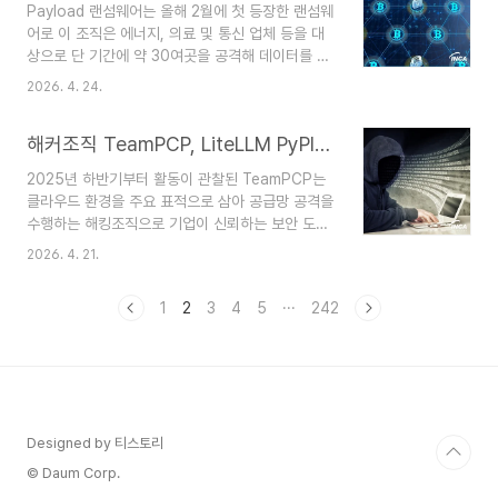
Payload 랜섬웨어는 올해 2월에 첫 등장한 랜섬웨
149.0.2에서 메모리 안전성 버그가 수정됨CVE-
어로 이 조직은 에너지, 의료 및 통신 업체 등을 대
2026-5731 Firefox ESR 140.9.1,
상으로 단 기간에 약 30여곳을 공격해 데이터를 탈
Thunderbird ESR 140.9.1, Firefox 149.0.2 및
취했다고 주장하고 있다. 이 랜섬웨어는 스레드를
Thunderbird 149.0.2에..
2026. 4. 24.
생성해 네트워크 드라이브를 포함한 모든 드라이브
를 대상으로 암호화를 진행하며 ETW(Event
해커조직 TeamPCP, LiteLLM PyPI에 악성코드 삽입
Tracing for Windows) 관련 함수의 주소 부분을
패치해 보안 솔루션의 탐지를 우회한다. 또한
2025년 하반기부터 활동이 관찰된 TeamPCP는
NTFS ADS(Alternate Data Stream)을 이용한
클라우드 환경을 주요 표적으로 삼아 공급망 공격을
자가 삭제로 실행 흔적을 숨기며 실행 인자값을 설
수행하는 해킹조직으로 기업이 신뢰하는 보안 도구
정해 암호화 대상 경로와 병렬 스레드 수 및 ETW
및 개발 라이브러리를 악용해 악성코드를 유포하는
우회 여부 등의 악성 동작 실행을 설정 할 수 있다.
2026. 4. 21.
특징을 보인다. 2025년 12월에는 노출된 Docker
추가로, Payload 랜섬웨어는 2021년에 소스코드
와 Kubernetes API 및 Redis 서버를 공격하고
가 유출된 Babuk 랜섬웨어의 ..
1
2
3
4
5
···
242
피해 시스템을 프록시 네트워크 및 암호화폐 채굴
인프라로 악용하는 클라우드 인프라 하이재킹 공격
이 확인됐다. 이후 2026년 3월에는 Aqua
Security의 trivy-action 저장소를 대상으로 한
공급망 공격을 수행해 1만 개 이상의 CI/CD 파이프
라인에서 AWS 및 Azure API 키가 유출됐다. 또한
Designed by 티스토리
같은 달에는 탈취한 자격 증명을 활용해 npm 생태
계에 자가 증식형 웜(Cani..
© Daum Corp.