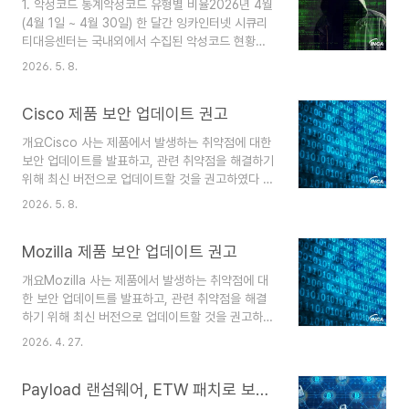
1. 악성코드 통계악성코드 유형별 비율2026년 4월
추가 페이로드 다운로드, 정보 탈취, C2 명령어 실
(4월 1일 ~ 4월 30일) 한 달간 잉카인터넷 시큐리
행과 같은 악성 행위를 실행한다 이 글에서는 공급
티대응센터는 국내외에서 수집된 악성코드 현황을
망 공격을 당한 CPU-Z 파일에 포함된 STX RAT
조사하였으며, 유형별로 비교하였을 때 Trojan이
멀웨어에 대한 분석 내용을 설명한다. 다음 이미지
2026. 5. 8.
55%로 가장 높은 비중을 차지했고, Virus가 12%
는 CPU-Z 프로그램의 정상 파일 cpuz_x64.exe
로 그 뒤를 따랐다. 2. 악성코드 동향2026년 4월
가 실행됨에 따라 악성 D..
Cisco 제품 보안 업데이트 권고
(4월 1일 ~ 4월 30일) 한 달간 등장한 악성코드를
조사한 결과, 중국 해킹 그룹 Silver Fox가 타이포
개요Cisco 사는 제품에서 발생하는 취약점에 대한
스쿼팅을 이용해 유포한 AtlasCross RAT이 등장
보안 업데이트를 발표하고, 관련 취약점을 해결하기
했다. 또한, Claude Code 유출 이슈를 악용해 깃
위해 최신 버전으로 업데이트할 것을 권고하였다 취
허브에서 유포되는 Vidal Stealer와 앱스토어 및
약점 정보 Cisco Unity Connection 원격 코드
플레이 스토어에서 발견된 새로운 버전의
2026. 5. 8.
실행 및 서버 측 요청 위조 취약점CVE-2026-
SparkCat 악성앱 소식이 전해졌다. 이 외에도 베
20034, CVE-2026-20035 Cisco SG350 및
네수엘라 기업을 ..
Mozilla 제품 보안 업데이트 권고
SG350X 시리즈 관리형 스위치 SNMP 서비스 거
부 공격 취약점 CVE-2026-20185 Cisco
개요Mozilla 사는 제품에서 발생하는 취약점에 대
Crosswork Network Controller 및 Cisco
한 보안 업데이트를 발표하고, 관련 취약점을 해결
Network Services Orchestrator DoS 취약점
하기 위해 최신 버전으로 업데이트할 것을 권고하였
CVE-2026-20188 Cisco IoT 필드 네트워크 디
다. 취약점 정보Thunderbird 140.9.1Graphics:
렉터 취약점CVE-2026-20167, CVE-2026-
2026. 4. 27.
Text 컴포넌트의 잘못된 경계 조건 및 integer
20168, CVE-2026-..
overflow 발생CVE-2026-5732 Firefox ESR
Payload 랜섬웨어, ETW 패치로 보안 솔루션 탐지 우회
115.34.1, Firefox ESR 140.9.1, Thunderbird
ESR 140.9.1, Firefox 149.0.2 및 Thunderbird