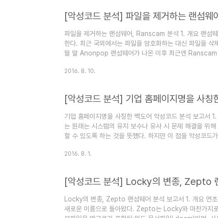
지갑에 전송하는 프로그램을 설치 및 실행시킨다. 게다가 이
[악성코드 분석] 파일을 제거하는 랜섬웨어,
파일을 제거하는 랜섬웨어, Ranscam 분석 1. 개요 랜
한다. 최근 국외에서는 파일을 암호화하는 대신 파일을 삭
월 말 Anonpop 랜섬웨어가 나온 이후 최근엔 Ransc
암호화된 파일을 복호화하는 대가로 금액을 요구한다. 하
2016. 8. 10.
일을 확인하면 복호화되지 않고 제거되어 있다. 이렇게 이른바
제형 랜섬웨어' 중 하나인 Ranscam에 대해 이번 보고서를 
파일 정보구분내용파일명winstrsp.exe파일크기2,508,224
[악성코드 분석] 기업 홈페이지명을 사칭
기업 홈페이지명을 사칭한 백도어 악성코드 분석 보고서 1. 
는 원래는 시스템의 유지 보수나 유사 시 문제 해결을 위해
할 수 있도록 하는 것을 뜻했다. 하지만 이 점을 악성코드
을 우회하여 접근, 해킹하여 추가적 피해를 입히면서 백도
2016. 8. 1.
이번 보고서에서는 백도어 악성코드에 대하여 알아보고자 한
기업의 해외 지사 홈페이지에서 유포된 것으로 추정되며,
사용자의 실행을 유도시키며 해킹까지 이어질 수 있다는 점에
[악성코드 분석] Locky의 변종, Zept
2-1. 파..
Locky의 변종, Zepto 랜섬웨어 분석 보고서 1. 개요 연
새로운 이름으로 돌아왔다. Zepto는 Locky와 마찬가지