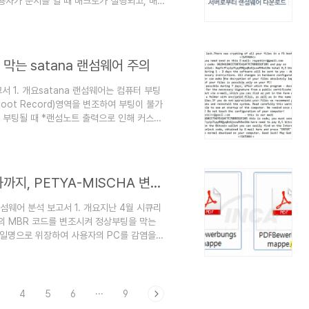
용자가 문서를 열 때 매크로가 실행되고, 매
성동작을 수행한다. 랜섬웨어로 인한 피해가
웨어에 대해 알아보고자 한다. 2. 분석 정보
.docm 파일크기 39,533 byte 진단명
랜섬웨어 ..
막는 satana 랜섬웨어 주의
서 1. 개요satana 랜섬웨어는 컴퓨터 부팅
oot Record)영역을 변조하여 부팅이 불가
 부팅될 때 *랜섬노트 출력으로 인해 커스텀
령어)가 정상 작동하지 않으며, 내부 변수 값들
트웨어의 특징이 나타난다. 해당 랜섬웨어의
7일 기준 약 400,000 KRW)지불을 조건으
 *랜섬노트(Ransom..
[악성코드 분석] MBR 변조에 파일 암호화까지, PETYA-MISCHA 변종 랜섬웨어 주의
랜섬웨어 분석 보고서 1. 개요지난 4월 시큐리
의 MBR 코드를 변조시켜 정상부팅을 막는
파일명으로 위장하여 사용자의 PC를 감염을
까지 추가된 PETYA-MISCHA 변종으로 나
보고서 2. 분석 정보2-1. 파일 정보구분내용
 Byte진단명
 2-2. 유포 경로PETYA 랜섬웨어가 독일어로
4
5
6
···
9