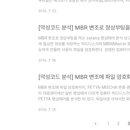
부파일은 매크로가 포함된 워드 문서파일(.docm)이며, 사
크로에서 랜섬웨어 파일을 다운받아 실행하는 방식으로 악
2016. 7. 22.
여전히 발생하고 있는 만큼 이번 보고서에서는 Zepto 랜섬
2-1. 파일 정보 구분 내용 파일명 FB823FF1EC737DAA
Trojan-Downloader/W32.MSWord.Gen 악성동작 
[악성코드 분석] MBR 변조로 정상부팅을 
MBR 변조로 정상부팅을 막는 satana 랜섬웨어 분석 보고
에 필요한 정보를 저장하는 하드디스크의 MBR(Master B
능하게 만들며 사용자 파일을 암호화한다. 감염된 컴퓨터가
부트로더(Bootloader, 윈도우 부팅을 위해 실행되는 명
2016. 7. 18.
이 디버그 메시지로 상세하게 출력되는 등 개발 단계 소프
랜섬노트를 보면 아래 창과 같이 0.5비트코인(2016.07.0
로 복호화 소프트웨어를 전송해 주겠다는 메시지를 담고있다.
MBR 변조에 파일 암호화까지, PETYA-MISCHA 변종 
티 대응센터에선 일반 랜섬웨어 다르게 컴퓨터 하드디스크
PETYA 랜섬웨어를 분석한 바 있다. 독일어로 이력서란 
유도한 PETYA 랜섬웨어, 이 랜섬웨어가 파일 암호화 동작
2016. 7. 13.
타나 사용자의 주의가 요구된다. 참고 : PEYTA 랜섬웨어 
파일명PDFBewerbungsmappe.exe파일크기899,584
Trojan/W32.Mikhail.899584악성동작혼합 랜섬웨어
1
2
3
된..