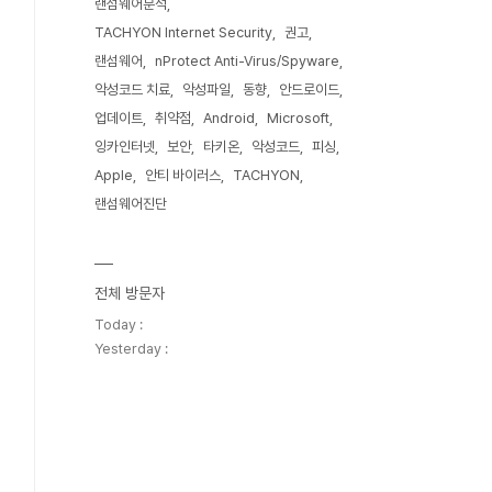
랜섬웨어분석
TACHYON Internet Security
권고
랜섬웨어
nProtect Anti-Virus/Spyware
악성코드 치료
악성파일
동향
안드로이드
업데이트
취약점
Android
Microsoft
잉카인터넷
보안
타키온
악성코드
피싱
Apple
안티 바이러스
TACHYON
랜섬웨어진단
전체 방문자
Today :
Yesterday :