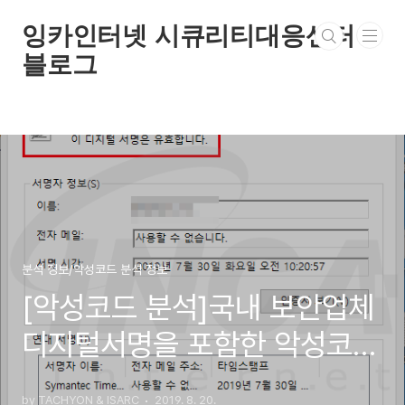
본문 바로가기
잉카인터넷 시큐리티대응센터
블로그
분석 정보/악성코드 분석 정보
[악성코드 분석]국내 보안업체
디지털서명을 포함한 악성코드
주의
by TACHYON & ISARC
2019. 8. 20.