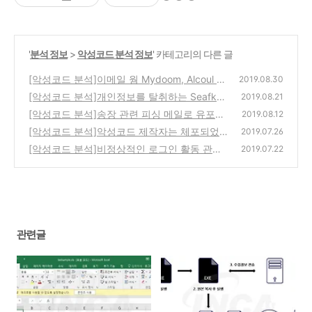
'
분석 정보
>
악성코드 분석 정보
' 카테고리의 다른 글
[악성코드 분석]이메일 웜 Mydoom, Alcoul 악
2019.08.30
성코드 분석 보고서
[악성코드 분석]개인정보를 탈취하는 Seafko
(0)
2019.08.21
Agent 분석 보고서
[악성코드 분석]송장 관련 피싱 메일로 유포되
(0)
2019.08.12
는 스파이웨어 주의 AgentTesla
[악성코드 분석]악성코드 제작자는 체포되었
(0)
2019.07.26
지만 여전히 유포되는 NanoCore RAT
[악성코드 분석]비정상적인 로그인 활동 관련
(0)
2019.07.22
피싱 메일 유포중!
(0)
관련글