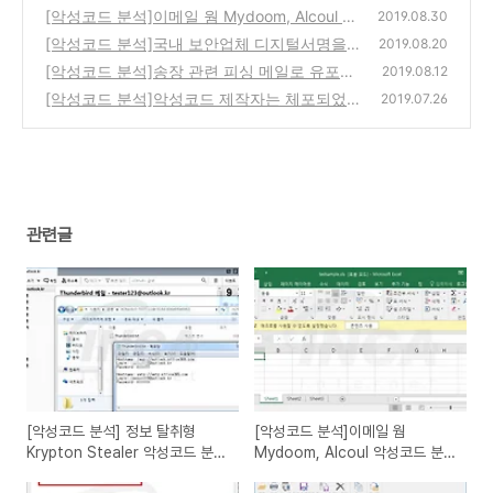
악성코드 분석 보고서
[악성코드 분석]이메일 웜 Mydoom, Alcoul 악
(0)
2019.08.30
성코드 분석 보고서
[악성코드 분석]국내 보안업체 디지털서명을
(0)
2019.08.20
포함한 악성코드 주의
[악성코드 분석]송장 관련 피싱 메일로 유포되
(0)
2019.08.12
는 스파이웨어 주의 AgentTesla
[악성코드 분석]악성코드 제작자는 체포되었
(0)
2019.07.26
지만 여전히 유포되는 NanoCore RAT
(0)
관련글
[악성코드 분석] 정보 탈취형
[악성코드 분석]이메일 웜
Krypton Stealer 악성코드 분석
Mydoom, Alcoul 악성코드 분
보고서
석 보고서