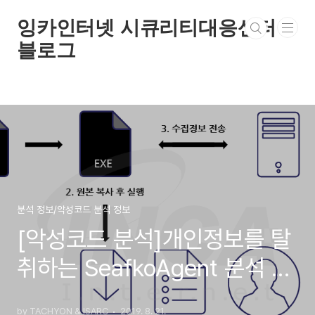
본문 바로가기
잉카인터넷 시큐리티대응센터
블로그
분석 정보/악성코드 분석 정보
[악성코드 분석]개인정보를 탈
취하는 SeafkoAgent 분석 보
고서
by TACHYON & ISARC
2019. 8. 21.