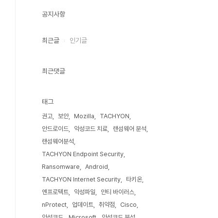
공지사항
최근글
인기글
최근댓글
태그
권고
보안
Mozilla
TACHYON
안드로이드
악성코드 치료
랜섬웨어 분석
랜섬웨어분석
TACHYON Endpoint Security
Ransomware
Android
TACHYON Internet Security
타키온
엔프로텍트
악성파일
안티 바이러스
nProtect
업데이트
취약점
Cisco
악성코드
Microsoft
악성코드 분석