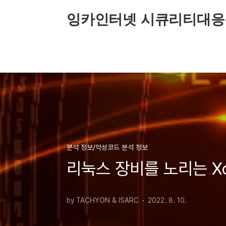
본문 바로가기
잉카인터넷 시큐리티대응
분석 정보/악성코드 분석 정보
리눅스 장비를 노리는 X
by TACHYON & ISARC
2022. 8. 10.