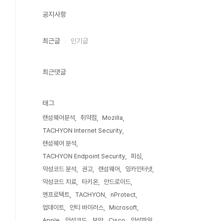
공지사항
최근글
인기글
최근댓글
태그
랜섬웨어분석
취약점
Mozilla
TACHYON Internet Security
랜섬웨어 분석
TACHYON Endpoint Security
피싱
악성코드 분석
권고
랜섬웨어
잉카인터넷
악성코드 치료
타키온
안드로이드
엔프로텍트
TACHYON
nProtect
업데이트
안티 바이러스
Microsoft
Apple
악성코드
보안
Cisco
악성파일