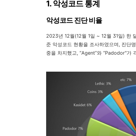
1.
악성코드
통계
악성코드 진단 비율
2023
년
12
월
(12
월
1
일
~ 12
월
31
일
)
한 
준 악성코드 현황을 조사하였으며
,
진단명
중을 차지했고
,
“
Agent
”
와
“
Padodor"
가 