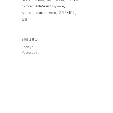
nProtect Anti-Virus/Spyware
Android
Ransomware
랜섬웨어진단
동향
전체 방문자
Today :
Yesterday :