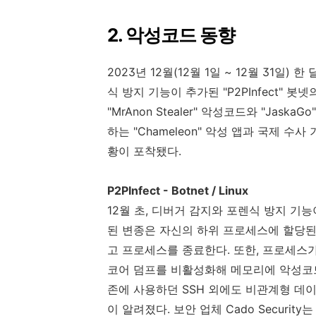
2.
악성코드
동향
2023
년
12
월
(12
월
1
일
~ 12
월
31
일
)
한 
식 방지 기능이 추가된
"P2PInfect"
봇넷
"MrAnon Stealer"
악성코드와
"JaskaGo
하는
"Chameleon"
악성 앱과 국제 수사 
황이 포착됐다
.
P2PInfect - Botnet / Linux
12
월 초
,
디버거 감지와 포렌식 방지 기능
된 변종은 자신의 하위 프로세스에 할당
고 프로세스를 종료한다
.
또한
,
프로세스가
코어 덤프를 비활성화해 메모리에 악성코
존에 사용하던
SSH
외에도 비관계형 데
이 알려졌다
.
보안 업체
Cado Security
는